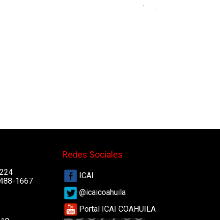
Redes Sociales
4224
ICAI
 488-1667
@icaicoahuila
Portal ICAI COAHUILA