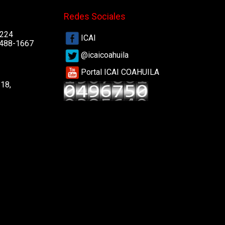
Redes Sociales
4224
ICAI
 488-1667
@icaicoahuila
Portal ICAI COAHUILA
218,