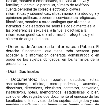
físicas, morales o emocionales; a la vida afectiva y
familiar; al domicilio particular, número de teléfono,
cuenta personal de correo electrónico, claves
informáticas y cibernéticas; al patrimonio; a la ideología y
opiniones políticas, creencias, convicciones religiosas,
filosóficas, morales u otras análogas que afecten la
intimidad; a los estados de salud físicos o mentales; a
las preferencias sexuales; a la huella dactilar; a la
información genética; a la información fotográfica; y al
número de seguridad social.
· Derecho de Acceso a la Información Pública:
El
derecho fundamental que tiene toda persona para
acceder a la información generada, administrada o en
poder de los sujetos obligados, en los términos de la
presente ley.
· Días:
Días hábiles.
· Documentos:
Los reportes, estudios, actas,
resoluciones, oficios, correspondencia, acuerdos,
directivas, directrices, circulares, contratos, convenios,
instructivos, notas, memorandos, estadísticas o bien,
cualquier otro registro que documente el ejercicio de las
facultades o la actividad de los sujetos obligados y sus
servidores públicos, sin importar su fuente o fecha de