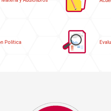
 Materia y Audiolibros
Acue
n Política
Eval